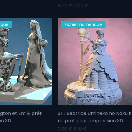
motionnel
Prix original
Prix promotionnel
8,00 €
7,20 €
ique
Fichier numérique
ngton et Emily prêt
STL Beatrice Umineko no Naku 
on 3D
ni : prêt pour l'impression 3D
motionnel
Prix original
Prix promotionnel
9,00 €
8,10 €