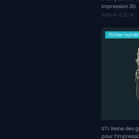
impression 3D
Prix original
Prix pro
5,00 €
4,50 €
Fichier numér
STL Reine des g
pour l’impressi