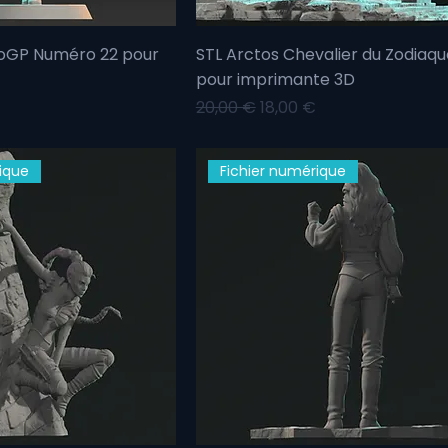
toGP Numéro 22 pour
STL Arctos Chevalier du Zodiaqu
pour imprimante 3D
motionnel
Prix original
Prix promotionnel
20,00 €
18,00 €
ique
Fichier numérique