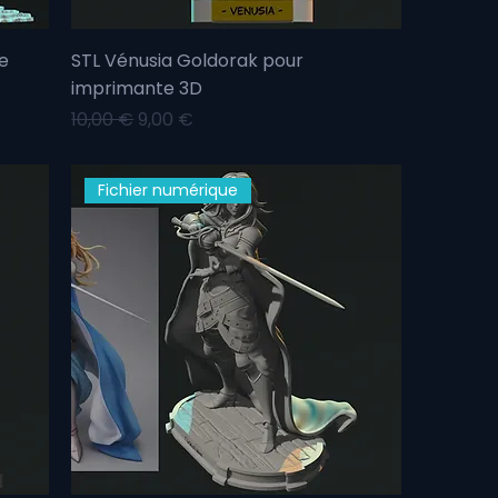
e
STL Vénusia Goldorak pour
imprimante 3D
Prix original
Prix promotionnel
10,00 €
9,00 €
Fichier numérique