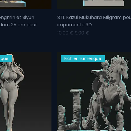
ongmin et Siyun
STL Kazui Mukuhara Milgram po
dom 25 cm pour
imprimante 3D
Prix original
Prix promotionnel
10,00 €
9,00 €
omotionnel
ique
Fichier numérique