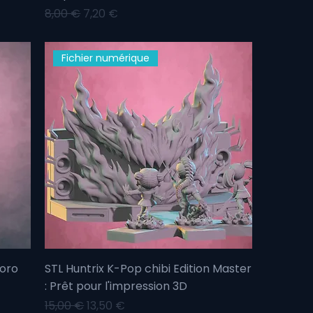
Prix original
Prix promotionnel
8,00 €
7,20 €
Fichier numérique
Koro
STL Huntrix K-Pop chibi Edition Master
: Prêt pour l'impression 3D
Prix original
Prix promotionnel
15,00 €
13,50 €