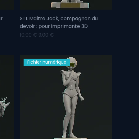
ur
STL Maître Jack, compagnon du
devoir : pour imprimante 3D
Prix original
Prix promotionnel
10,00 €
9,00 €
Fichier numérique