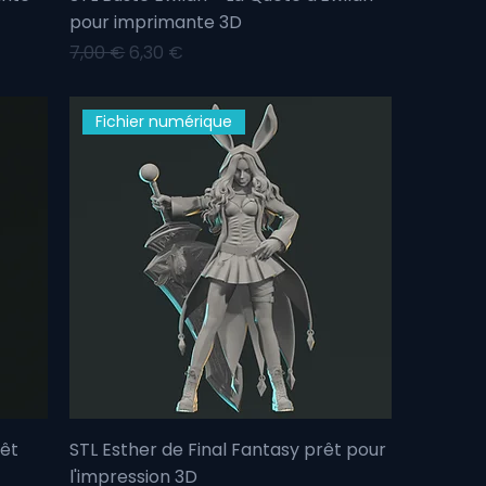
pour imprimante 3D
Prix original
Prix promotionnel
7,00 €
6,30 €
Fichier numérique
rêt
STL Esther de Final Fantasy prêt pour
l'impression 3D