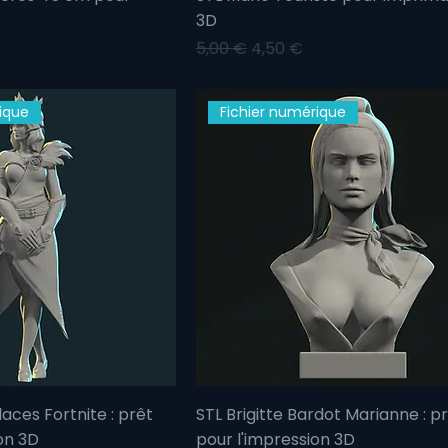
3D
motionnel
Prix original
Prix promotionnel
5,00 €
4,50 €
ique
Fichier numérique
laces Fortnite : prêt
STL Brigitte Bardot Marianne : p
on 3D
pour l'impression 3D