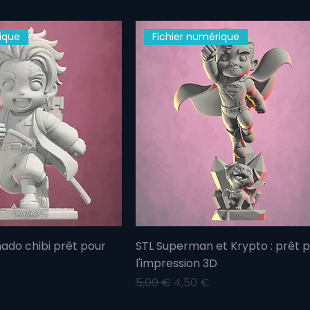
ique
Fichier numérique
mado chibi prêt pour
STL Superman et Krypto : prêt 
l'impression 3D
motionnel
Prix original
Prix promotionnel
5,00 €
4,50 €