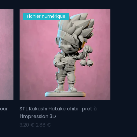
Fichier numérique
pour
STL Kakashi Hatake chibi : prêt à
l’impression 3D
Prix original
Prix promotionnel
3,20 €
2,88 €