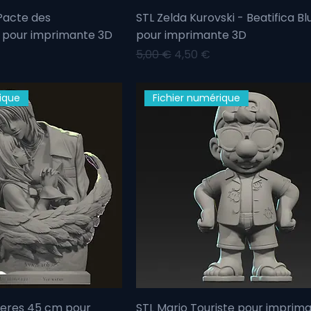
 Pacte des
STL Zelda Kurovski - Beatifica Bl
 pour imprimante 3D
pour imprimante 3D
omotionnel
Prix original
Prix promotionnel
5,00 €
4,50 €
ique
Fichier numérique
Ceres 45 cm pour
STL Mario Touriste pour imprim