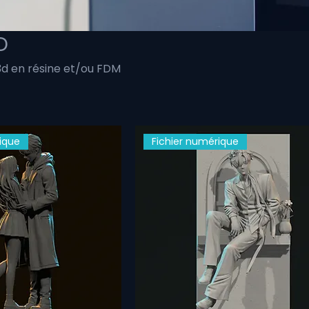
D
 3d en résine et/ou FDM
ique
Fichier numérique