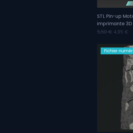
STL Pin-up Mo
imprimante 3D
Prix original
Prix pro
5,50 €
4,95 €
Fichier numér