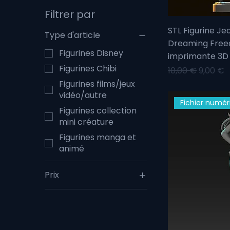
Filtrer par
STL Figurine Je
Type d'article
Dreaming Free
Figurines Disney
imprimante 3D
Figurines Chibi
Prix original
Prix pr
10,00 €
9,00 €
Figurines films/jeux
vidéo/autre
Fichier numér
Figurines collection
mini créature
Figurines manga et
animé
Prix
2 €
20 €