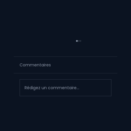
Commentaires
Rédigez un commentaire...
Figurine artisanale vs impression 3D
encre UV type HeyGears G1X : le
comparatif d'expert