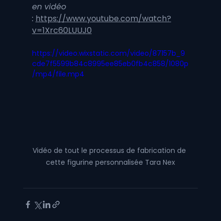
en vidéo 
:
https://www.youtube.com/watch?
v=1Xrc60LUUJ0
https://video.wixstatic.com/video/87157b_9
cde7f5599b84c8995ee85eb0fb4c858/1080p
/mp4/file.mp4
Vidéo de tout le processus de fabrication de 
cette figurine personnalisée Tara Nex