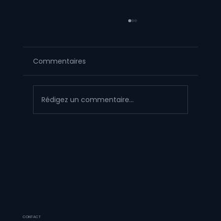
Commentaires
Rédigez un commentaire...
Figurine artisanale vs impression 3D
encre UV type HeyGears G1X : le
comparatif d'expert
CONTACT