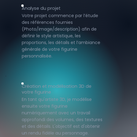
Analyse du projet
Votre projet commence par l’étude
des références fournies
(Photo/image/description) afin de
définir le style artistique, les
proportions, les détails et l’ambiance
générale de votre figurine
personnalisée.
Création et modélisation 3D de
votre figurine
En tant qu'artiste 3D, je modélise
ensuite votre figurine
numériquement avec un travail
approfondi des volumes, des textures
et des détails. L'objectif est d'obtenir
un rendu fidèle au personnage.