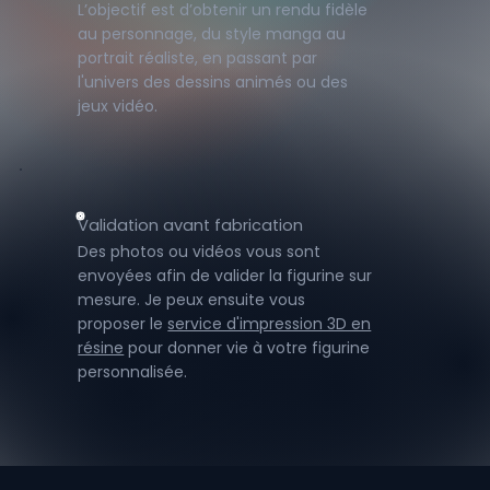
L’objectif est d’obtenir un rendu fidèle
au personnage, du style manga au
portrait réaliste, en passant par
l'univers des dessins animés ou des
jeux vidéo.
Validation avant fabrication
Des photos ou vidéos vous sont
envoyées afin de valider la figurine sur
mesure. Je peux ensuite vous
proposer le
service d'impression 3D en
résine
pour donner vie à votre figurine
personnalisée.