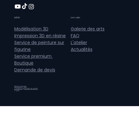
MENU
Lien utile
Galerie des arts
Modélisation 3D
FAQ
Impression 3D en résine
L'atelier
Service de peinture sur
Actualités
figurine
Service premium
Boutique
Demande de devis
Mentions légales
Conditions générales de ventes
© 2026