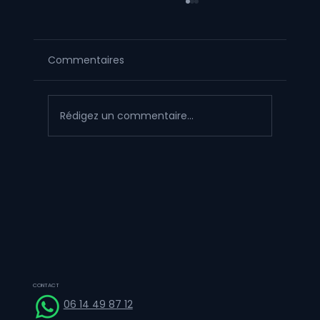
Commentaires
Rédigez un commentaire...
Figurine artisanale vs impression 3D
encre UV type HeyGears G1X : le
comparatif d'expert
CONTACT
06 14 49 87 12