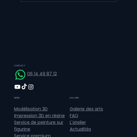
figurine haute qualité : Miel la mini
créature au goût sucré
CONTACT
06 14 49 87 12
MENU
Lien utile
Galerie des arts
Modélisation 3D
FAQ
Impression 3D en résine
L'atelier
Service de peinture sur
Actualités
figurine
Service premium