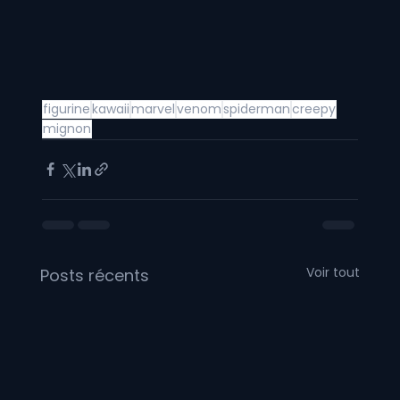
figurine
kawaii
marvel
venom
spiderman
creepy
mignon
Voir tout
Posts récents