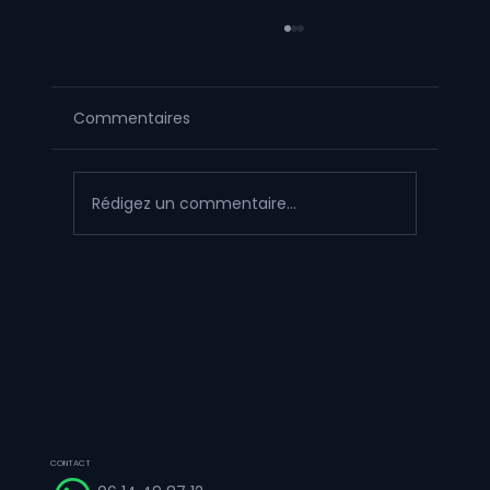
Commentaires
Rédigez un commentaire...
Figurine artisanale vs impression 3D
encre UV type HeyGears G1X : le
comparatif d'expert
CONTACT