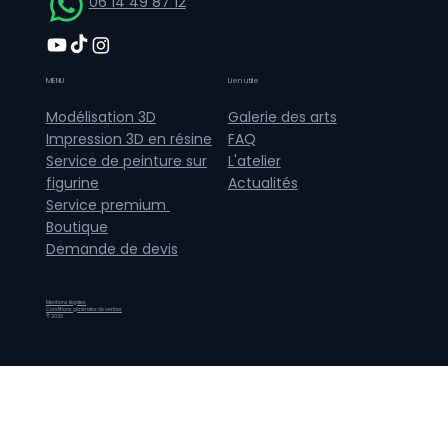
06 14 49 87 12
MENU
Lien utile
Galerie des arts
Modélisation 3D
FAQ
Impression 3D en résine
L'atelier
Service de peinture sur
Actualités
figurine
Service premium
Boutique
Demande de devis
Mentions légales
Conditions générales de ventes
© 2026