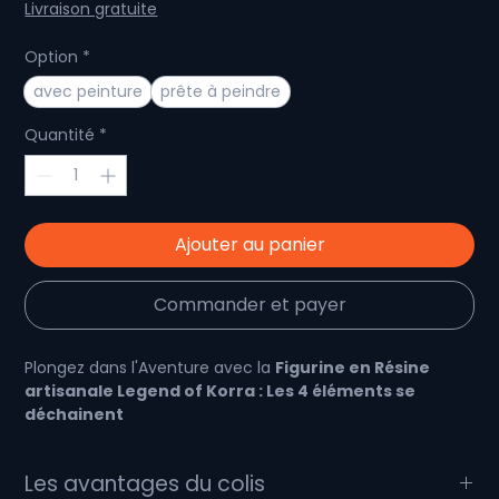
original
promotionnel
Livraison gratuite
Option
*
avec peinture
prête à peindre
Quantité
*
Ajouter au panier
Commander et payer
Plongez dans l'Aventure avec la
Figurine en Résine
artisanale Legend of Korra : Les 4 éléments se
déchainent
Korra : Une Icône de Courage et de Force
Les avantages du colis
Célébrez l'esprit indomptable de l'Avatar avec notre