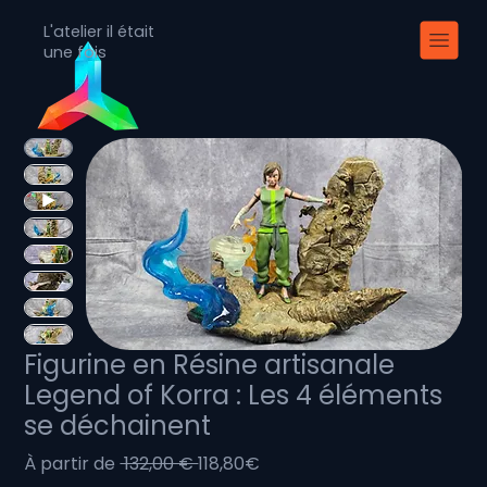
L'atelier il était
une fois
Figurine en Résine artisanale
Legend of Korra : Les 4 éléments
se déchainent
Prix
Prix
À partir de
 132,00 € 
118,80€