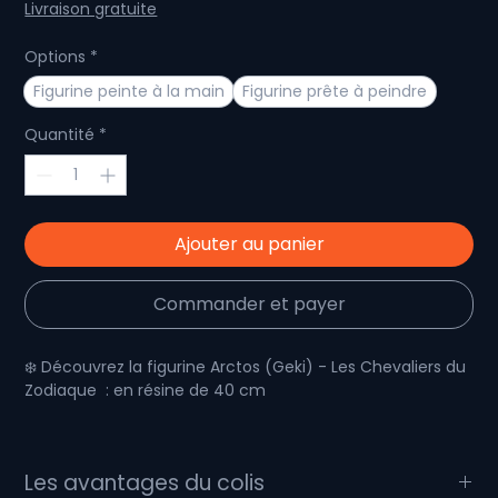
original
promotionnel
Livraison gratuite
Options
*
Figurine peinte à la main
Figurine prête à peindre
Quantité
*
Ajouter au panier
Commander et payer
❄️ Découvrez la figurine Arctos (Geki) - Les Chevaliers du
Zodiaque : en résine de 40 cm
🛠️
Une statuette artisanale issue de la Douzième
Heure de Chronos
Les avantages du colis
Arctos, gardien dévoué connu sous le nom de Geki de