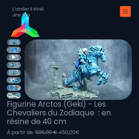
L'atelier il était
une fois
Figurine Arctos (Geki) - Les
Chevaliers du Zodiaque : en
résine de 40 cm
Prix
Prix
À partir de
 500,00 € 
450,00€