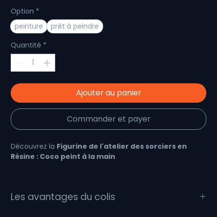
Option
*
peinture
prêt à peindre
Quantité
*
Ajouter au panier
Commander et payer
Découvrez la
Figurine de l'atelier des sorciers en
Résine : Coco peint à la main
Plongez dans l'univers magique du manga "L'Atelier
des Sorciers"
Les avantages du colis
Explorez notre création artisanale de
30 cm de haut
: la
Figurine de l'atelier des sorciers en Résine : Coco peinte à
Que comporte le colis :