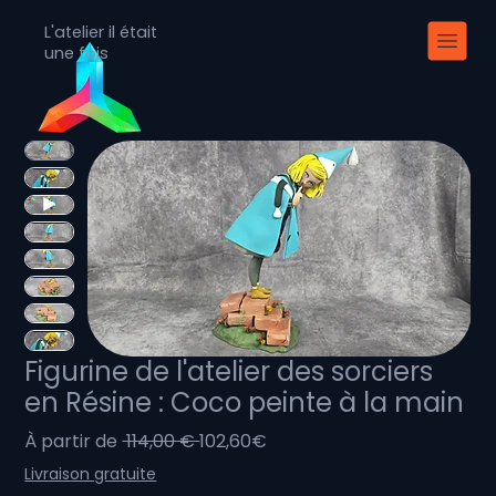
L'atelier il était
une fois
Figurine de l'atelier des sorciers
en Résine : Coco peinte à la main
Prix
Prix
À partir de
 114,00 € 
102,60€
original
promotionnel
Livraison gratuite