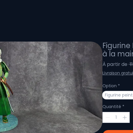
Figurine
à la mai
À partir de
 1
Livraison gratu
Option
*
Figurine pein
Quantité
*