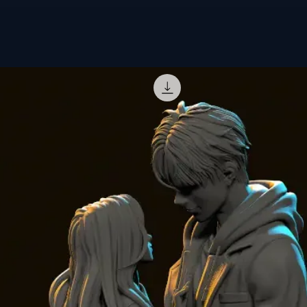
Options de p
Figurine pein
statuette est f
Figurine prêt
une version po
votre créativi
figurine.
Fichier STL p
Vous disposez 
prêt pour l'i
Commandez dès
ajoutez cette f