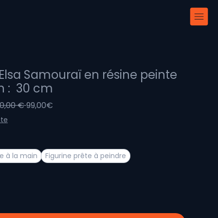
 Elsa Samouraï en résine peinte
n : 30 cm
Prix
Prix
10,00 € 
99,00€
original
promotionnel
ite
te à la main
Figurine prête à peindre