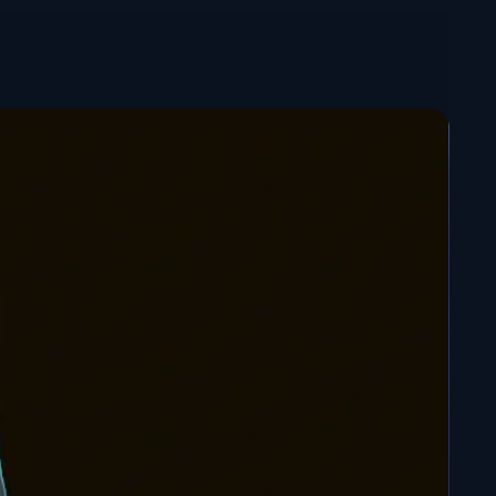
ersonnalisation
te à la main
: Prête à rejoindre votre collection, la
inie et détaillée.
e à peindre
: Pour les passionnés de customisation,
ncée et apprêtée est disponible. Laissez libre cours à
té pour donner votre propre interprétation de la
our imprimante 3D disponible
d’une imprimante 3D ? Le fichier
STL Elsa Samouraï
mpression 3D
est également proposé à la vente.
 maintenant votre figurine Elsa Samouraï et
igurine à votre collection.