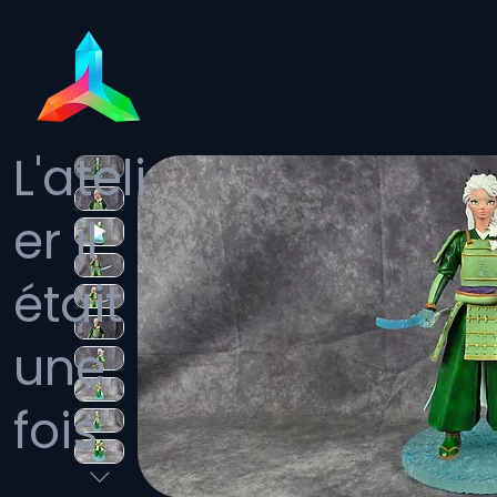
L'ateli
er il
était
une
fois