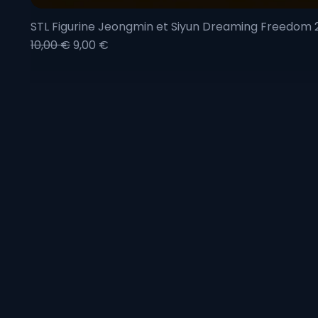
STL Figurine Jeongmin et Siyun Dreaming Freedom
Prix original
Prix promotionnel
10,00 €
9,00 €