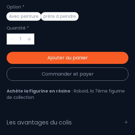
Option
*
Avec peinture
prête à peindre
Quantité
*
Ajouter au panier
Commander et payer
Achète la Figurine en résine
: Roboid, la 7ème figurine
de collection
Une Nouvelle figurine dans la Collection des "mini
Créatures"
Les avantages du colis
Rencontrez Roboid, la fille robot,
7
ᵉ
figurine
de collection dans la
catégorie des
Que comporte le colis :