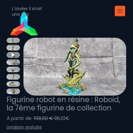
L'atelier il était
une fois
Figurine robot en résine : Roboid,
la 7ème figurine de collection
Prix
Prix
À partir de
 109,00 € 
98,10€
original
promotionnel
Livraison gratuite