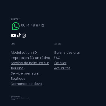
accompagnement adapté et personnalisé.
CONTACT
06 14 49 87 12
MENU
Lien utile
Galerie des arts
Modélisation 3D
FAQ
Impression 3D en résine
L'atelier
Service de peinture sur
Actualités
figurine
Service premium
Boutique
Demande de devis
Mentions légales
Conditions générales de ventes
© 2026