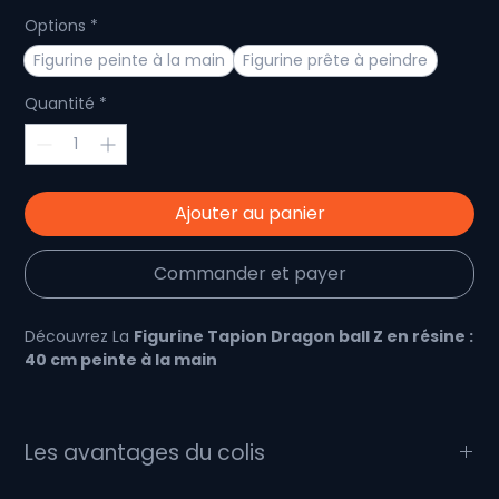
Options
*
Figurine peinte à la main
Figurine prête à peindre
Quantité
*
Ajouter au panier
Commander et payer
Découvrez La
Figurine Tapion Dragon ball Z en résine :
40 cm peinte à la main
⚔️
Une création artisanale pour les fans de Dragon
Ball Z
Les avantages du colis
Tapion
, le courageux héros originaire de la planète
Konats, débarque dans une
figurine de collection
de
Que comporte le colis :