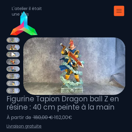
L'atelier il était
une fois
Figurine Tapion Dragon ball Z en
résine : 40 cm peinte à la main
Prix
Prix
À partir de
 180,00 € 
162,00€
original
promotionnel
Livraison gratuite