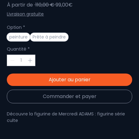
Prix
Prix
À partir de
 110,00 € 
99,00€
original
promotionnel
Livraison gratuite
Option
*
peinture
Prête à peindre
Quantité
*
Ajouter au panier
Commander et payer
Découvre la figurine de Mercredi ADAMS : figurine série
culte
Si tu es fan de la série Mercredi, alors tu ne voudras pas