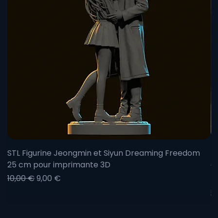
STL Figurine Jeongmin et Siyun Dreaming Freedom
F
25 cm pour imprimante 3D
c
Prix original
Prix promotionnel
Pr
P
10,00 €
9,00 €
À
Li