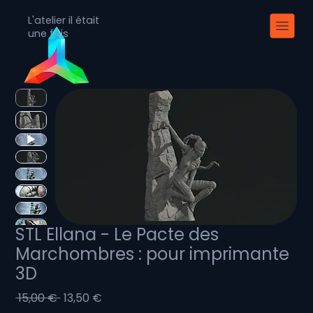
L'atelier il était
une fois
STL Ellana - Le Pacte des
Marchombres : pour imprimante
3D
Prix
Prix
 15,00 € 
13,50 €