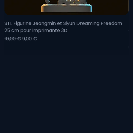
🛒 Commandez dès maintenant votre exemplaire
personnalisé de Mario Boxeur !
STL Figurine Jeongmin et Siyun Dreaming Freedom
F
25 cm pour imprimante 3D
c
Prix original
Prix promotionnel
Pr
P
10,00 €
9,00 €
À
Li