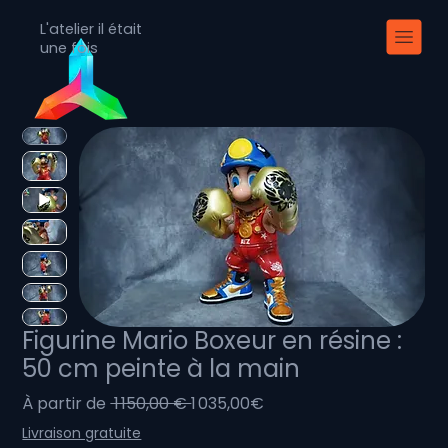
L'atelier il était
une fois
Figurine Mario Boxeur en résine :
50 cm peinte à la main
Prix
Prix
À partir de
 1 150,00 € 
1 035,00€
original
promotionnel
Livraison gratuite