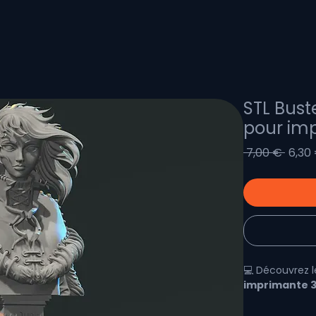
STL Bust
pour im
Prix
 7,00 € 
6,30
origin
💻 Découvrez 
imprimante 
🧊
Imprimez vo