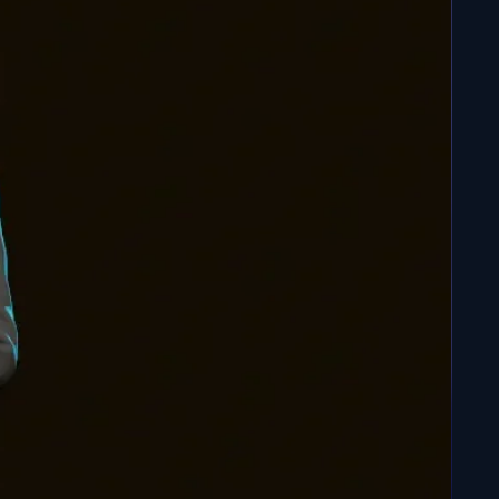
, déjà assemblée et peint à la main.
 votre fichier STL dès aujourd'hui et lancez votre
 donner corps à l'univers de Pierre Bottero !