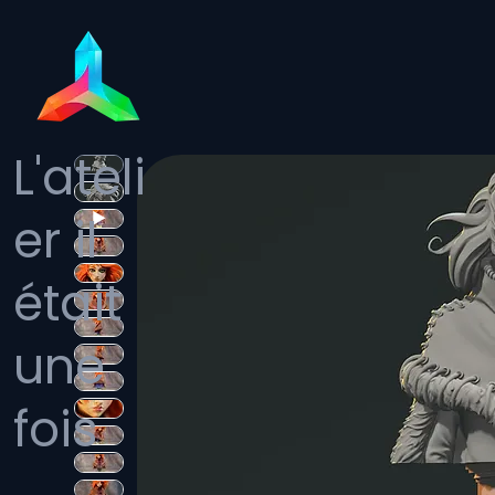
L'ateli
er il
était
une
fois