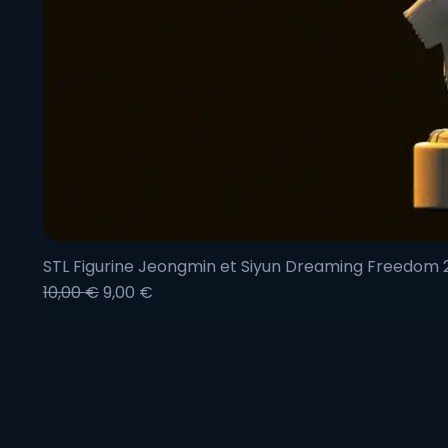
STL Figurine Jeongmin et Siyun Dreaming Freedom
Prix original
Prix promotionnel
10,00 €
9,00 €